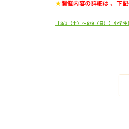
★
開催内容の詳細は 、下記
【8/1（土）～8/9（日）】小