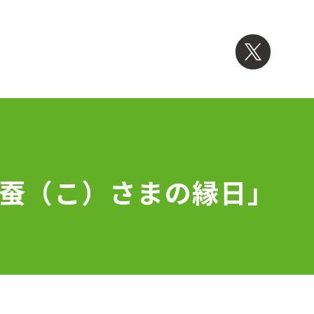
お蚕（こ）さまの縁日」