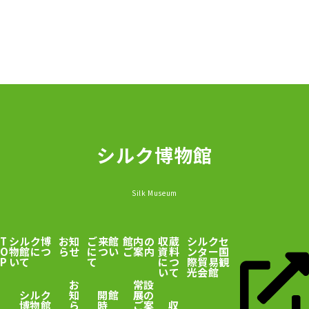
シルク博物館
Silk Museum
T
シルク博
お知
ご来館
館内の
収蔵
シルクセ
O
物館につ
らせ
につい
ご案内
資料
ンター国
P
いて
て
につ
際貿易観
いて
光会館
お
常設
シルク
知
開館
展の
博物館
ら
時
ご案
収